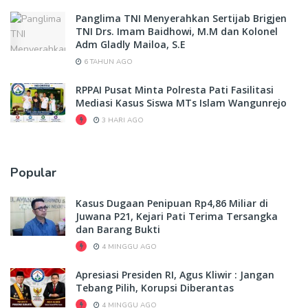
Panglima TNI Menyerahkan Sertijab Brigjen
TNI Drs. Imam Baidhowi, M.M dan Kolonel
Adm Gladly Mailoa, S.E
6 TAHUN AGO
RPPAI Pusat Minta Polresta Pati Fasilitasi
Mediasi Kasus Siswa MTs Islam Wangunrejo
3 HARI AGO
Popular
Kasus Dugaan Penipuan Rp4,86 Miliar di
Juwana P21, Kejari Pati Terima Tersangka
dan Barang Bukti
4 MINGGU AGO
Apresiasi Presiden RI, Agus Kliwir : Jangan
Tebang Pilih, Korupsi Diberantas
4 MINGGU AGO