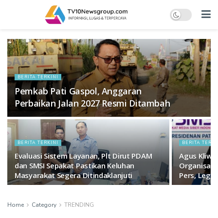
BERITA TERKINI
Pemkab Pati Gaspol, Anggaran
Perbaikan Jalan 2027 Resmi Ditambah
BERITA TERKINI
BERITA TERKI
Evaluasi Sistem Layanan, Plt Dirut PDAM
Agus Kliwir
dan SMSI Sepakat Pastikan Keluhan
Organisasi
Masyarakat Segera Ditindaklanjuti
Pers, Legal
Home
Category
TRENDING