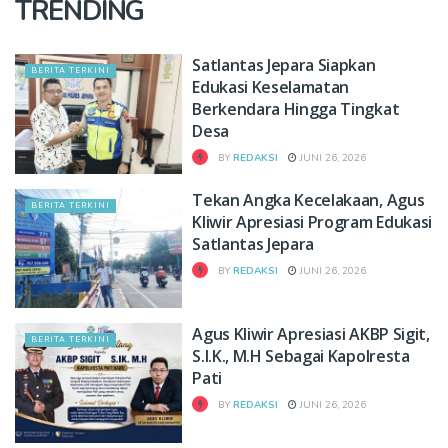
TRENDING
Satlantas Jepara Siapkan
BERITA TERKINI
Edukasi Keselamatan
Berkendara Hingga Tingkat
Desa
BY
REDAKSI
JUNI 26, 2026
Tekan Angka Kecelakaan, Agus
BERITA TERKINI
Kliwir Apresiasi Program Edukasi
Satlantas Jepara
BY
REDAKSI
JUNI 26, 2026
Agus Kliwir Apresiasi AKBP Sigit,
BERITA TERKINI
S.I.K., M.H Sebagai Kapolresta
Pati
BY
REDAKSI
JUNI 26, 2026