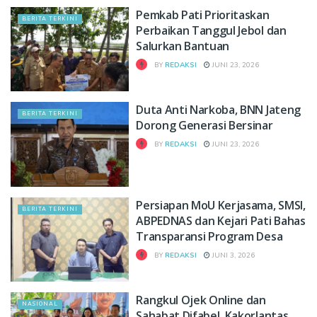
Pemkab Pati Prioritaskan
BERITA TERKINI
Perbaikan Tanggul Jebol dan
Salurkan Bantuan
BY
REDAKSI
JUNI 23, 2026
Duta Anti Narkoba, BNN Jateng
BERITA TERKINI
Dorong Generasi Bersinar
BY
REDAKSI
JUNI 23, 2026
Persiapan MoU Kerjasama, SMSI,
BERITA TERKINI
ABPEDNAS dan Kejari Pati Bahas
Transparansi Program Desa
BY
REDAKSI
JUNI 3, 2026
Rangkul Ojek Online dan
NASIONAL
Sahabat Difabel, Kakorlantas