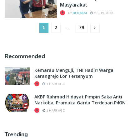
Masyarakat
BY
REDAKSI
MEI 19, 2026
1
2
…
79
Recommended
Kemarau Menguji, TNI Hadir! Warga
Karangrejo Lor Tersenyum
1 HARI AGO
AKBP Rahmad Hidayat Pimpin Saka Anti
Narkoba, Pramuka Garda Terdepan P4GN
1 HARI AGO
Trending