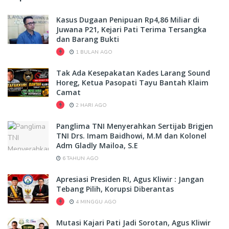
Kasus Dugaan Penipuan Rp4,86 Miliar di
Juwana P21, Kejari Pati Terima Tersangka
dan Barang Bukti
1 BULAN AGO
Tak Ada Kesepakatan Kades Larang Sound
Horeg, Ketua Pasopati Tayu Bantah Klaim
Camat
2 HARI AGO
Panglima TNI Menyerahkan Sertijab Brigjen
TNI Drs. Imam Baidhowi, M.M dan Kolonel
Adm Gladly Mailoa, S.E
6 TAHUN AGO
Apresiasi Presiden RI, Agus Kliwir : Jangan
Tebang Pilih, Korupsi Diberantas
4 MINGGU AGO
Mutasi Kajari Pati Jadi Sorotan, Agus Kliwir