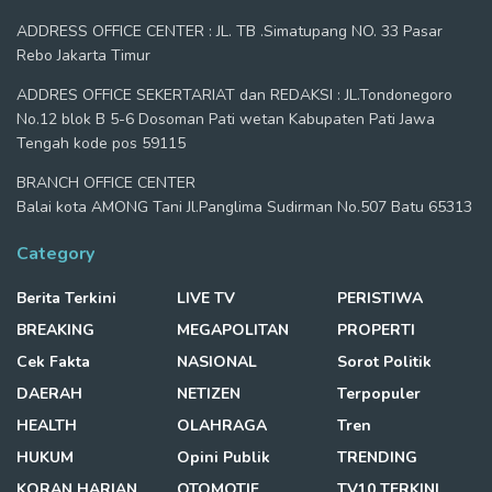
ADDRESS OFFICE CENTER : JL. TB .Simatupang NO. 33 Pasar
Rebo Jakarta Timur
ADDRES OFFICE SEKERTARIAT dan REDAKSI : JL.Tondonegoro
No.12 blok B 5-6 Dosoman Pati wetan Kabupaten Pati Jawa
Tengah kode pos 59115
BRANCH OFFICE CENTER
Balai kota AMONG Tani Jl.Panglima Sudirman No.507 Batu 65313
Category
Berita Terkini
LIVE TV
PERISTIWA
BREAKING
MEGAPOLITAN
PROPERTI
Cek Fakta
NASIONAL
Sorot Politik
DAERAH
NETIZEN
Terpopuler
HEALTH
OLAHRAGA
Tren
HUKUM
Opini Publik
TRENDING
KORAN HARIAN
OTOMOTIF
TV10 TERKINI