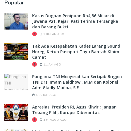
Popular
Kasus Dugaan Penipuan Rp4,86 Miliar di
Juwana P21, Kejari Pati Terima Tersangka
dan Barang Bukti
1 BULAN AGO
Tak Ada Kesepakatan Kades Larang Sound
Horeg, Ketua Pasopati Tayu Bantah Klaim
Camat
11 JAM AGO
Panglima TNI Menyerahkan Sertijab Brigjen
TNI Drs. Imam Baidhowi, M.M dan Kolonel
Adm Gladly Mailoa, S.E
6 TAHUN AGO
Apresiasi Presiden RI, Agus Kliwir : Jangan
Tebang Pilih, Korupsi Diberantas
4 MINGGU AGO