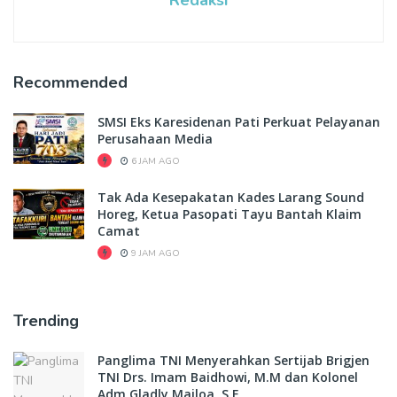
Redaksi
Recommended
SMSI Eks Karesidenan Pati Perkuat Pelayanan
Perusahaan Media
6 JAM AGO
Tak Ada Kesepakatan Kades Larang Sound
Horeg, Ketua Pasopati Tayu Bantah Klaim
Camat
9 JAM AGO
Trending
Panglima TNI Menyerahkan Sertijab Brigjen
TNI Drs. Imam Baidhowi, M.M dan Kolonel
Adm Gladly Mailoa, S.E