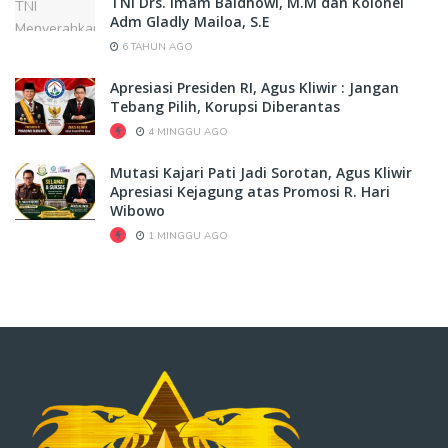
TNI Drs. Imam Baidhowi, M.M dan Kolonel
Adm Gladly Mailoa, S.E
6 TAHUN AGO
Apresiasi Presiden RI, Agus Kliwir : Jangan
Tebang Pilih, Korupsi Diberantas
4 MINGGU AGO
Mutasi Kajari Pati Jadi Sorotan, Agus Kliwir
Apresiasi Kejagung atas Promosi R. Hari
Wibowo
1 MINGGU AGO