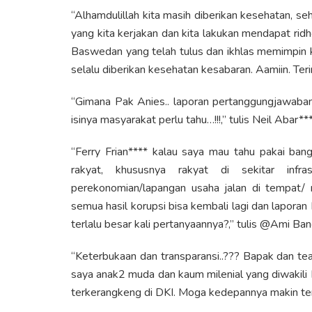
“Alhamdulillah kita masih diberikan kesehatan, s
yang kita kerjakan dan kita lakukan mendapat rid
Baswedan yang telah tulus dan ikhlas memimpin 
selalu diberikan kesehatan kesabaran. Aamiin. Terim
“Gimana Pak Anies.. laporan pertanggungjawab
isinya masyarakat perlu tahu…!!!,” tulis Neil Abar***
“Ferry Frian**** kalau saya mau tahu pakai bang
rakyat, khususnya rakyat di sekitar infr
perekonomian/lapangan usaha jalan di tempat/ 
semua hasil korupsi bisa kembali lagi dan lapora
terlalu besar kali pertanyaannya?,” tulis @Ami Ban
“Keterbukaan dan transparansi..??? Bapak dan t
saya anak2 muda dan kaum milenial yang diwakili
terkerangkeng di DKI. Moga kedepannya makin terb