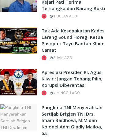
Kejari Pati Terima
Tersangka dan Barang Bukti
1 BULAN AGO
Tak Ada Kesepakatan Kades
Larang Sound Horeg, Ketua
Pasopati Tayu Bantah Klaim
Camat
8 JAM AGO
Apresiasi Presiden RI, Agus
Kliwir : Jangan Tebang Pilih,
Korupsi Diberantas
4 MINGGU AGO
Panglima TNI Menyerahkan
Sertijab Brigjen TNI Drs.
Imam Baidhowi, M.M dan
Kolonel Adm Gladly Mailoa,
S.E