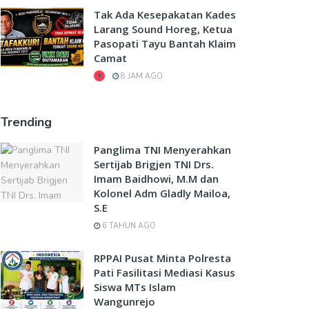
Tak Ada Kesepakatan Kades
Larang Sound Horeg, Ketua
Pasopati Tayu Bantah Klaim
Camat
8 JAM AGO
Trending
Panglima TNI Menyerahkan
Sertijab Brigjen TNI Drs.
Imam Baidhowi, M.M dan
Kolonel Adm Gladly Mailoa,
S.E
6 TAHUN AGO
RPPAI Pusat Minta Polresta
Pati Fasilitasi Mediasi Kasus
Siswa MTs Islam
Wangunrejo