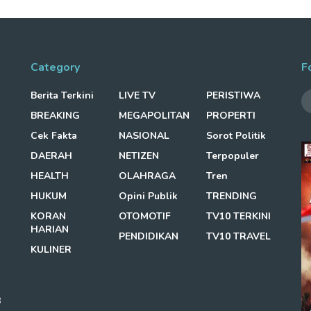
Category
F
Berita Terkini
LIVE TV
PERISTIWA
BREAKING
MEGAPOLITAN
PROPERTI
Cek Fakta
NASIONAL
Sorot Politik
DAERAH
NETIZEN
Terpopuler
HEALTH
OLAHRAGA
Tren
HUKUM
Opini Publik
TRENDING
KORAN
OTOMOTIF
TV10 TERKINI
HARIAN
PENDIDIKAN
TV10 TRAVEL
KULINER
3