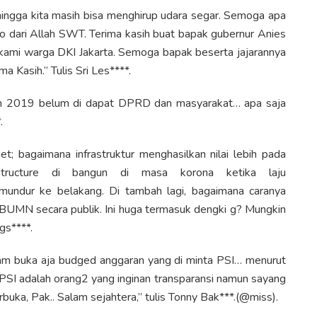
ehingga kita masih bisa menghirup udara segar. Semoga apa
ho dari Allah SWT. Terima kasih buat bapak gubernur Anies
kami warga DKI Jakarta. Semoga bapak beserta jajarannya
a Kasih.” Tulis Sri Les****.
an 2019 belum di dapat DPRD dan masyarakat… apa saja
.
et; bagaimana infrastruktur menghasilkan nilai lebih pada
astructure di bangun di masa korona ketika laju
mundur ke belakang. Di tambah lagi, bagaimana caranya
n BUMN secara publik. Ini huga termasuk dengki g? Mungkin
gs****.
eam buka aja budged anggaran yang di minta PSI… menurut
 PSI adalah orang2 yang inginan transparansi namun sayang
uka, Pak.. Salam sejahtera,” tulis Tonny Bak***.(@miss).