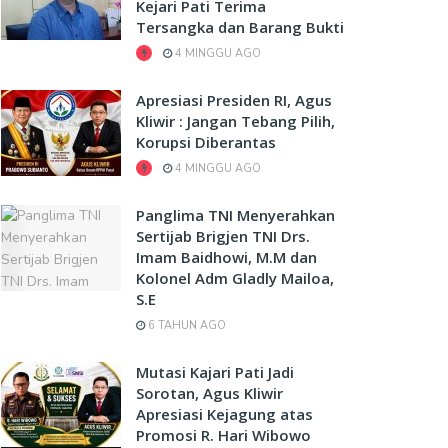
Kejari Pati Terima
Tersangka dan Barang Bukti
4 MINGGU AGO
Apresiasi Presiden RI, Agus
Kliwir : Jangan Tebang Pilih,
Korupsi Diberantas
4 MINGGU AGO
Panglima TNI Menyerahkan
Sertijab Brigjen TNI Drs.
Imam Baidhowi, M.M dan
Kolonel Adm Gladly Mailoa,
S.E
6 TAHUN AGO
Mutasi Kajari Pati Jadi
Sorotan, Agus Kliwir
Apresiasi Kejagung atas
Promosi R. Hari Wibowo