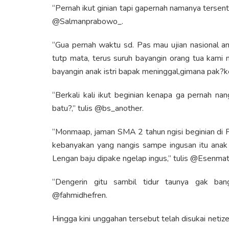
“Pernah ikut ginian tapi gapernah namanya tersentu
@Salmanprabowo_.
“Gua pernah waktu sd. Pas mau ujian nasional an
tutp mata, terus suruh bayangin orang tua kami 
bayangin anak istri bapak meninggal,gimana pak?keba
“Berkali kali ikut beginian kenapa ga pernah na
batu?,” tulis @bs_another.
“Monmaap, jaman SMA 2 tahun ngisi beginian di P
kebanyakan yang nangis sampe ingusan itu anak
Lengan baju dipake ngelap ingus,” tulis @Esenmata
“Dengerin gitu sambil tidur taunya gak bang
@fahmidhefren.
Hingga kini unggahan tersebut telah disukai netize