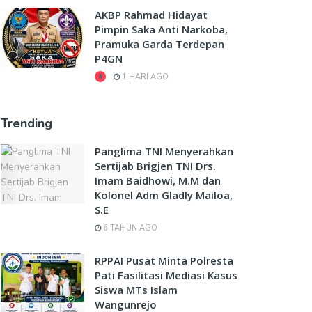
AKBP Rahmad Hidayat
Pimpin Saka Anti Narkoba,
Pramuka Garda Terdepan
P4GN
1 HARI AGO
Trending
Panglima TNI Menyerahkan
Sertijab Brigjen TNI Drs.
Imam Baidhowi, M.M dan
Kolonel Adm Gladly Mailoa,
S.E
6 TAHUN AGO
RPPAI Pusat Minta Polresta
Pati Fasilitasi Mediasi Kasus
Siswa MTs Islam
Wangunrejo