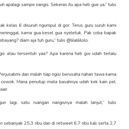
h apalagi sampe nangis. Sekeras itu apa hati gue ya,” tulis
ak kelas 6 disuruh ngumpul di gor. Terus guru suruh kami
meninggal, karna gua kesel gua nyeletuk. Pak coba bapak
yang? diam aja tuh guru,” tulis @lilalililolo.
ngis atau tersentuh yaa? Apa karena hati gw udah terlalu
erjusabmi dan malah tiap ngisi berusaha nahan tawa karna
 cowok. Mana penutup mata basahnya udah kek kain pel.
air.
un lagi, satu ruangan nangisnya malah lanjut,” tulis
n sebanyak 25,3 ribu dan di retweet 6,7 ribu kali serta 2,7