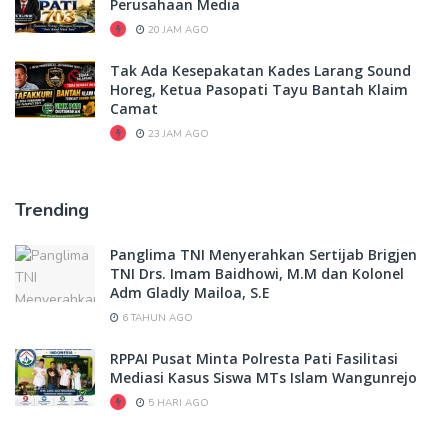
Perusahaan Media
20 JAM AGO
Tak Ada Kesepakatan Kades Larang Sound
Horeg, Ketua Pasopati Tayu Bantah Klaim
Camat
23 JAM AGO
Trending
Panglima TNI Menyerahkan Sertijab Brigjen
TNI Drs. Imam Baidhowi, M.M dan Kolonel
Adm Gladly Mailoa, S.E
6 TAHUN AGO
RPPAI Pusat Minta Polresta Pati Fasilitasi
Mediasi Kasus Siswa MTs Islam Wangunrejo
5 HARI AGO