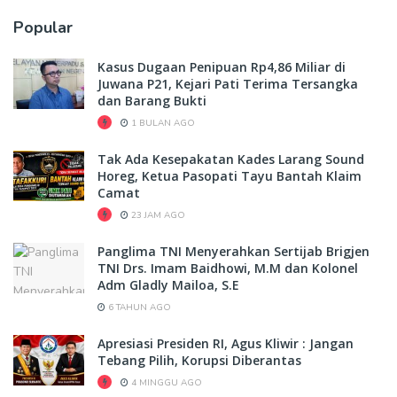
Popular
Kasus Dugaan Penipuan Rp4,86 Miliar di
Juwana P21, Kejari Pati Terima Tersangka
dan Barang Bukti
1 BULAN AGO
Tak Ada Kesepakatan Kades Larang Sound
Horeg, Ketua Pasopati Tayu Bantah Klaim
Camat
23 JAM AGO
Panglima TNI Menyerahkan Sertijab Brigjen
TNI Drs. Imam Baidhowi, M.M dan Kolonel
Adm Gladly Mailoa, S.E
6 TAHUN AGO
Apresiasi Presiden RI, Agus Kliwir : Jangan
Tebang Pilih, Korupsi Diberantas
4 MINGGU AGO