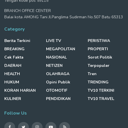
Tengah kode pos 59115
BRANCH OFFICE CENTER
Balai kota AMONG Tani Jl.Panglima Sudirman No.507 Batu 65313
Category
Berita Terkini
LIVE TV
PERISTIWA
BREAKING
MEGAPOLITAN
PROPERTI
Cek Fakta
NASIONAL
Sorot Politik
DAERAH
NETIZEN
Terpopuler
HEALTH
OLAHRAGA
Tren
HUKUM
Opini Publik
TRENDING
KORAN HARIAN
OTOMOTIF
TV10 TERKINI
KULINER
PENDIDIKAN
TV10 TRAVEL
Follow Us