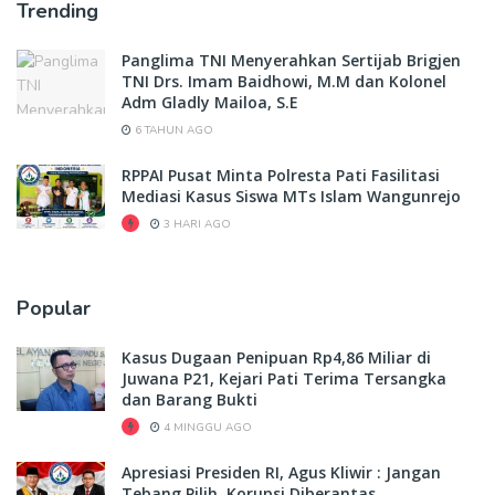
Trending
Panglima TNI Menyerahkan Sertijab Brigjen
TNI Drs. Imam Baidhowi, M.M dan Kolonel
Adm Gladly Mailoa, S.E
6 TAHUN AGO
RPPAI Pusat Minta Polresta Pati Fasilitasi
Mediasi Kasus Siswa MTs Islam Wangunrejo
3 HARI AGO
Popular
Kasus Dugaan Penipuan Rp4,86 Miliar di
Juwana P21, Kejari Pati Terima Tersangka
dan Barang Bukti
4 MINGGU AGO
Apresiasi Presiden RI, Agus Kliwir : Jangan
Tebang Pilih, Korupsi Diberantas